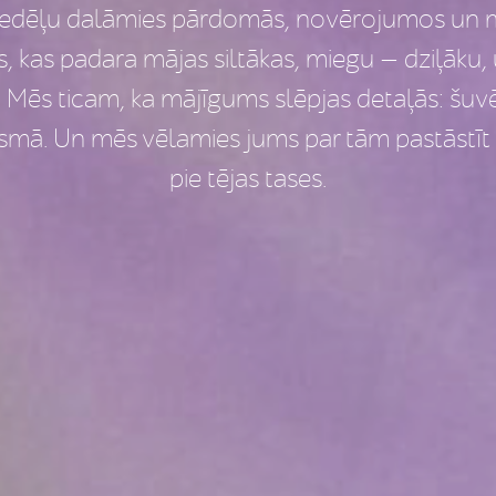
nedēļu dalāmies pārdomās, novērojumos un 
 kas padara mājas siltākas, miegu — dziļāku, 
. Mēs ticam, ka mājīgums slēpjas detaļās: šuv
ismā. Un mēs vēlamies jums par tām pastāstīt
pie tējas tases.