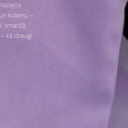
mazajos
un ikdienu —
ē, smaržā,
 — kā draugi