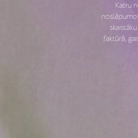
Katru 
noslēpumos,
skaistāku
faktūrā, ga