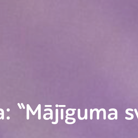
a: “Mājīguma s