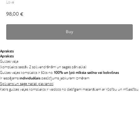
Love
98,00
€
Buy
Apraksts
Apraksts
Gultas veļa
(komplekts sastāv 2 spilvendrānām un segas pārvalka)
Gultas veļas komplekts ir šūts no
100% un ļoti mīksta satīna vai kokvilnas
Ir iespējams
individuālais
pasūtījums jebkuram izmēram
Spilvens un sega netiek pievienoti
Katrs gultas veļas komplekts ir veidots no dabīgiem materiāliem ar rūpību un mīlestību.