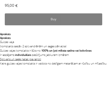
95,00
€
Buy
Apraksts
Apraksts
Gultas veļa
(komplekts sastāv 2 spilvendrānām un segas pārvalka)
Gultas veļas komplekts ir šūts no
100% un ļoti mīksta satīna vai kokvilnas
Ir iespējams
individuālais
pasūtījums jebkuram izmēram
Spilvens un sega netiek pievienoti
Katrs gultas veļas komplekts ir veidots no dabīgiem materiāliem ar rūpību un mīlestību.