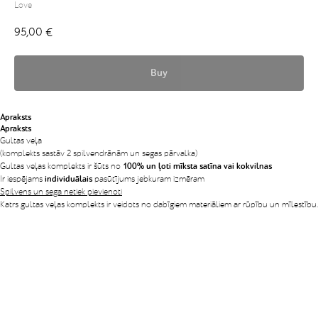
Love
95,00
€
Buy
Apraksts
Apraksts
Gultas veļa
(komplekts sastāv 2 spilvendrānām un segas pārvalka)
Gultas veļas komplekts ir šūts no
100% un ļoti mīksta satīna vai kokvilnas
Ir iespējams
individuālais
pasūtījums jebkuram izmēram
Spilvens un sega netiek pievienoti
Katrs gultas veļas komplekts ir veidots no dabīgiem materiāliem ar rūpību un mīlestību.