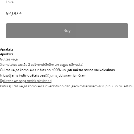
Love
92,00
€
Buy
Apraksts
Apraksts
Gultas veļa
(komplekts sastāv 2 spilvendrānām un segas pārvalka)
Gultas veļas komplekts ir šūts no
100% un ļoti mīksta satīna vai kokvilnas
Ir iespējams
individuālais
pasūtījums jebkuram izmēram
Spilvens un sega netiek pievienoti
Katrs gultas veļas komplekts ir veidots no dabīgiem materiāliem ar rūpību un mīlestību.