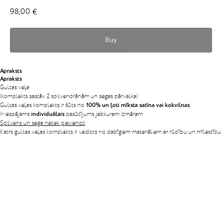
98,00
€
Buy
Apraksts
Apraksts
Gultas veļa
(komplekts sastāv 2 spilvendrānām un segas pārvalka)
Gultas veļas komplekts ir šūts no
100% un ļoti mīksta satīna vai kokvilnas
Ir iespējams
individuālais
pasūtījums jebkuram izmēram
Spilvens un sega netiek pievienoti
Katrs gultas veļas komplekts ir veidots no dabīgiem materiāliem ar rūpību un mīlestību.