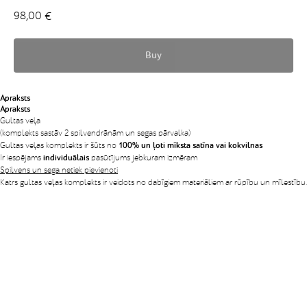
98,00
€
Buy
Apraksts
Apraksts
Gultas veļa
(komplekts sastāv 2 spilvendrānām un segas pārvalka)
Gultas veļas komplekts ir šūts no
100% un ļoti mīksta satīna vai kokvilnas
Ir iespējams
individuālais
pasūtījums jebkuram izmēram
Spilvens un sega netiek pievienoti
Katrs gultas veļas komplekts ir veidots no dabīgiem materiāliem ar rūpību un mīlestību.