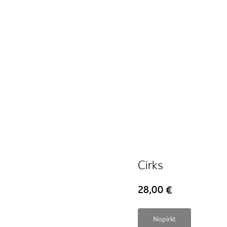
Cirks
28,00
€
Nopirkt