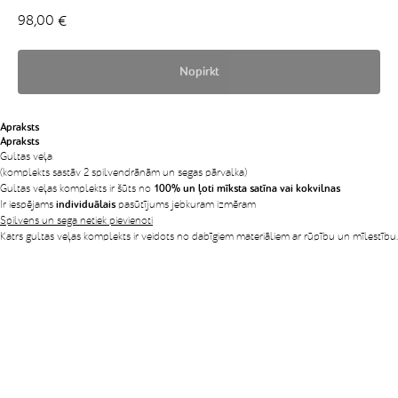
98,00
€
Nopirkt
Apraksts
Apraksts
Gultas veļa
(komplekts sastāv 2 spilvendrānām un segas pārvalka)
Gultas veļas komplekts ir šūts no
100% un ļoti mīksta satīna vai kokvilnas
Ir iespējams
individuālais
pasūtījums jebkuram izmēram
Spilvens un sega netiek pievienoti
Katrs gultas veļas komplekts ir veidots no dabīgiem materiāliem ar rūpību un mīlestību.