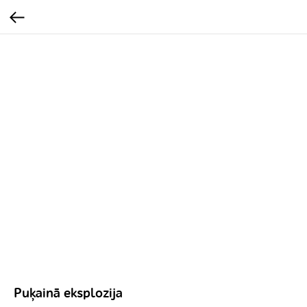
Puķainā eksplozija