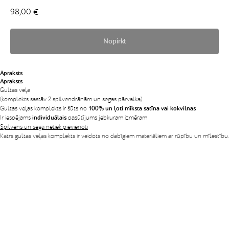
98,00
€
Nopirkt
Apraksts
Apraksts
Gultas veļa
(komplekts sastāv 2 spilvendrānām un segas pārvalka)
Gultas veļas komplekts ir šūts no
100% un ļoti mīksta satīna vai kokvilnas
Ir iespējams
individuālais
pasūtījums jebkuram izmēram
Spilvens un sega netiek pievienoti
Katrs gultas veļas komplekts ir veidots no dabīgiem materiāliem ar rūpību un mīlestību.