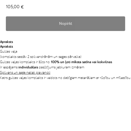
105,00
€
Nopirkt
Apraksts
Apraksts
Gultas veļa
(komplekts sastāv 2 spilvendrānām un segas pārvalka)
Gultas veļas komplekts ir šūts no
100% un ļoti mīksta satīna vai kokvilnas
Ir iespējams
individuālais
pasūtījums jebkuram izmēram
Spilvens un sega netiek pievienoti
Katrs gultas veļas komplekts ir veidots no dabīgiem materiāliem ar rūpību un mīlestību.