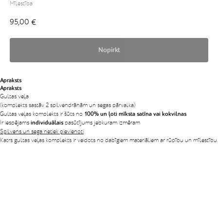
Mīlestība
95,00
€
Nopirkt
Apraksts
Apraksts
Gultas veļa
(komplekts sastāv 2 spilvendrānām un segas pārvalka)
Gultas veļas komplekts ir šūts no
100% un ļoti mīksta satīna vai kokvilnas
Ir iespējams
individuālais
pasūtījums jebkuram izmēram
Spilvens un sega netiek pievienoti
Katrs gultas veļas komplekts ir veidots no dabīgiem materiāliem ar rūpību un mīlestību.