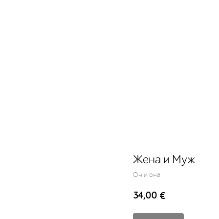
Жена и Муж
Он и она
34,00
€