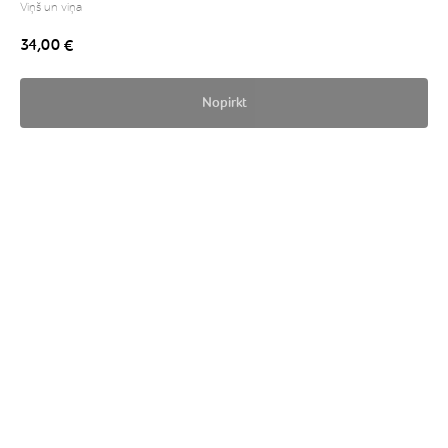
Viņš un viņa
34,00
€
Nopirkt