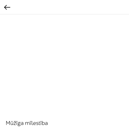
Mūžīga mīlestība