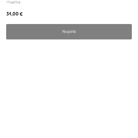
Milestība
34,00
€
Nopirkt