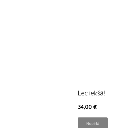
Lec iekšā!
34,00
€
Nopirkt