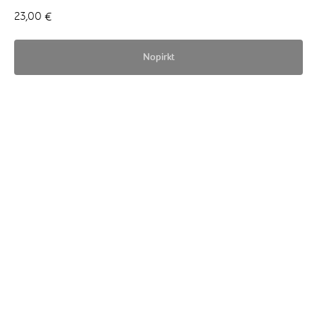
23,00
€
Nopirkt